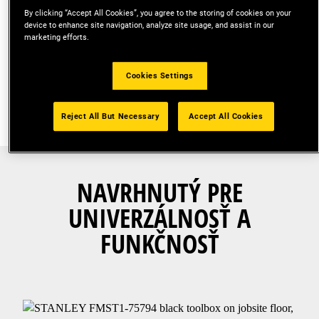
By clicking “Accept All Cookies”, you agree to the storing of cookies on your
device to enhance site navigation, analyze site usage, and assist in our
play_arrow
marketing efforts.
Cookies Settings
Reject All But Necessary
Accept All Cookies
NAVRHNUTÝ PRE
UNIVERZÁLNOSŤ A
FUNKČNOSŤ