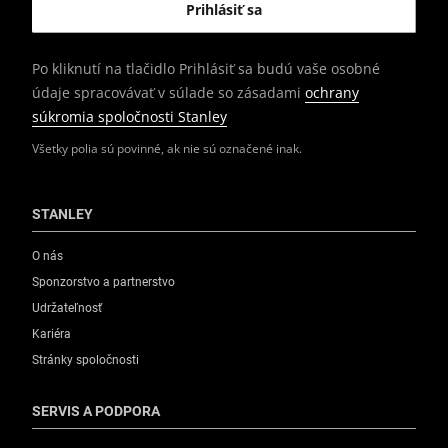
Po kliknutí na tlačidlo Prihlásiť sa budú vaše osobné
údaje spracovávať v súlade so zásadami
ochrany
súkromia spoločnosti Stanley
Všetky polia sú povinné, ak nie sú označené inak.
STANLEY
O nás
Sponzorstvo a partnerstvo
Udržateľnosť
Kariéra
Stránky spoločnosti
SERVIS A PODPORA