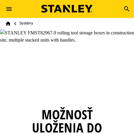
Skip to main content
Breadcrumb
Search
Systémy
Home
MOŽNOSŤ
ULOŽENIA DO