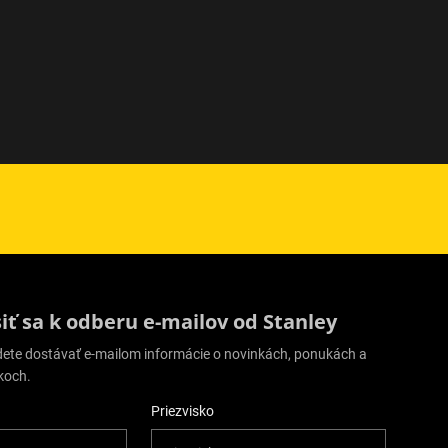
siť sa k odberu e-mailov od Stanley
udete dostávať e-mailom informácie o novinkách, ponukách a
koch.
Priezvisko