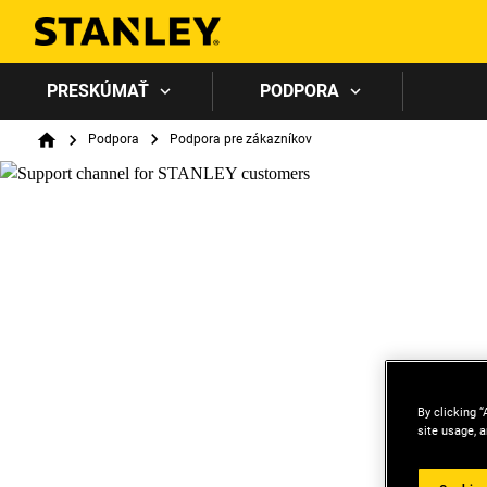
PRESKÚMAŤ
PODPORA
Breadcrumb
Podpora
Podpora pre zákazníkov
Home
By clicking “
site usage, a