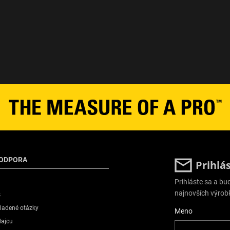
PODPORA
Prihlá
Prihláste sa a b
najnovších výrob
s
ladené otázky
User Details
Meno
dajcu