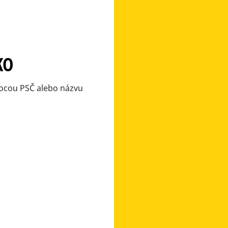
KO
omocou PSČ alebo názvu