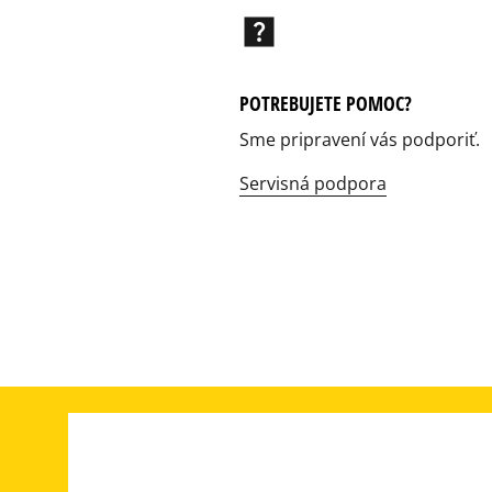
help_center
POTREBUJETE POMOC?
Sme pripravení vás podporiť.
Servisná podpora