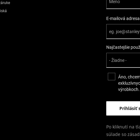
záruke
diská
E-mailová adresa
Najčastejšie pou
Áno, chcem
exkluzívny
výrobkoch.
Po kliknutí na t
súlade so zása