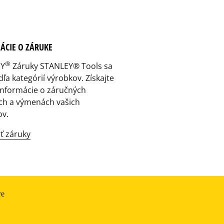
ÁCIE O ZÁRUKE
®
EY
Záruky STANLEY® Tools sa
odľa kategórií výrobkov. Získajte
informácie o záručných
ch a výmenách vašich
ov.
ť záruky