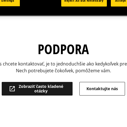
 Settings
Reject All But Necessary
Accept 
PODPORA
s chcete kontaktovať, je to jednoduchšie ako kedykoľvek pr
Nech potrebujete čokoľvek, pomôžeme vám.
Zobraziť často kladené
Kontaktujte nás
otázky