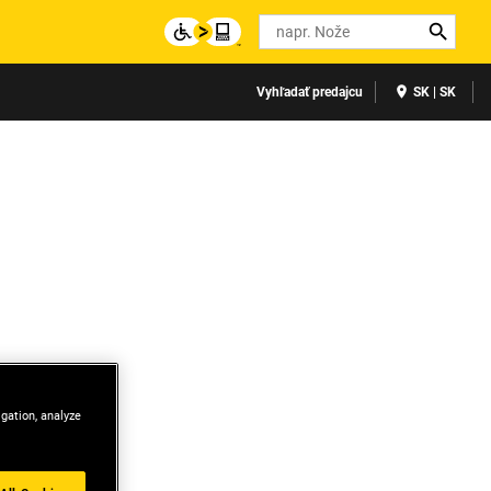
Search
Vyhľadať predajcu
SK | SK
igation, analyze