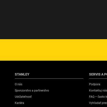
STANLEY
SERVIS A 
O nás
Podpora
Sponzorstvo a partnerstvo
Kontaktuj ná
Udržateľnosť
FAQ – často k
Kariéra
Vyhľadať pre