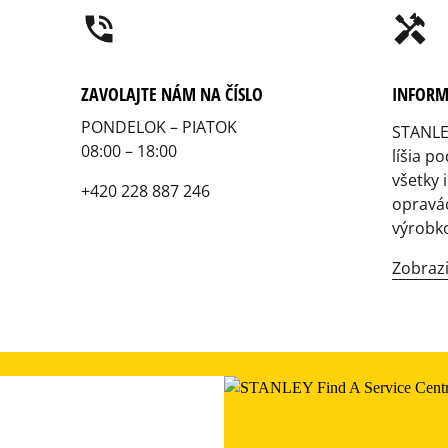
phone_in_talk
handyman
ZAVOLAJTE NÁM NA ČÍSLO
INFORM
PONDELOK – PIATOK
STANL
08:00 – 18:00
líšia p
všetky 
+420 228 887 246
opravá
výrobk
Zobrazi