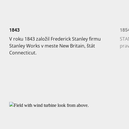
1843
185
V roku 1843 založil Frederick Stanley firmu
STAN
Stanley Works v meste New Britain, štát
prav
Connecticut.