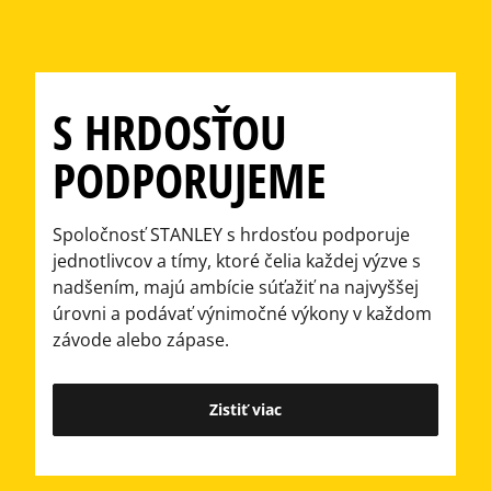
S HRDOSŤOU
PODPORUJEME
Spoločnosť STANLEY s hrdosťou podporuje
jednotlivcov a tímy, ktoré čelia každej výzve s
nadšením, majú ambície súťažiť na najvyššej
úrovni a podávať výnimočné výkony v každom
závode alebo zápase.
Zistiť viac