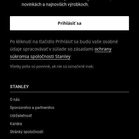
novinkách a najnovších výrobkoch.
Po kliknutí na tlačidlo Prihlásiť sa budú vaše osobné
údaje spracovávať v súlade so zásadami
ochrany
súkromia spoločnosti Stanley
Všetky polia sú povinné, ak nie sú označené inak.
STANLEY
O nás
Sponzorstvo a partnerstvo
Udržateľnosť
Kariéra
Stránky spoločnosti