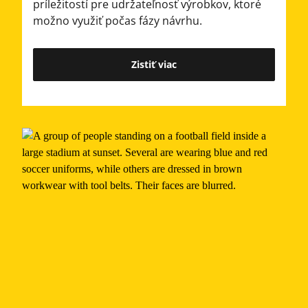
príležitostí pre udržateľnosť výrobkov, ktoré
možno využiť počas fázy návrhu.
Zistiť viac