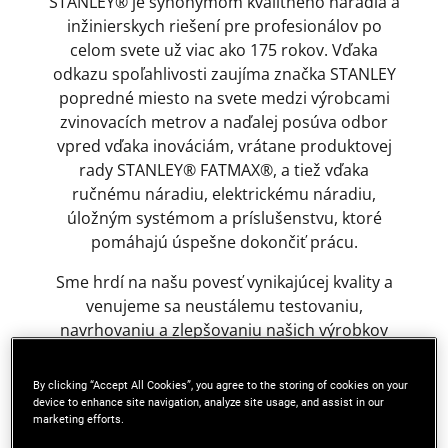
STANLEY® je synonymom kvalitného náradia a
inžinierskych riešení pre profesionálov po
celom svete už viac ako 175 rokov. Vďaka
odkazu spoľahlivosti zaujíma značka STANLEY
popredné miesto na svete medzi výrobcami
zvinovacích metrov a naďalej posúva odbor
vpred vďaka inováciám, vrátane produktovej
rady STANLEY® FATMAX®, a tiež vďaka
ručnému náradiu, elektrickému náradiu,
úložným systémom a príslušenstvu, ktoré
pomáhajú úspešne dokončiť prácu.
Sme hrdí na našu povesť vynikajúcej kvality a
venujeme sa neustálemu testovaniu,
navrhovaniu a zlepšovaniu našich výrobkov
tak, aby sme zaistili ich kvalitu a maximálnu
funkčnosť. Udržanie nášho postavenia
By clicking “Accept All Cookies”, you agree to the storing of cookies on your
svetového lídra v tom, čo robíme, je pre nás
device to enhance site navigation, analyze site usage, and assist in our
marketing efforts.
životne dôležité, a je aj tým, čo od značky ako