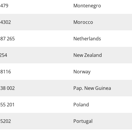
 479
Montenegro
 4302
Morocco
887 265
Netherlands
254
New Zealand
 8116
Norway
338 002
Pap. New Guinea
455 201
Poland
 5202
Portugal