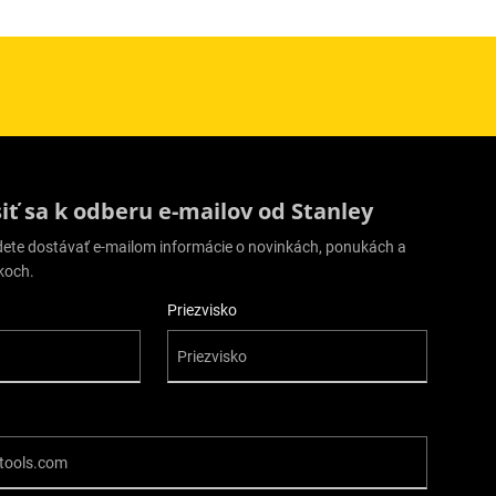
siť sa k odberu e-mailov od Stanley
udete dostávať e-mailom informácie o novinkách, ponukách a
koch.
Priezvisko