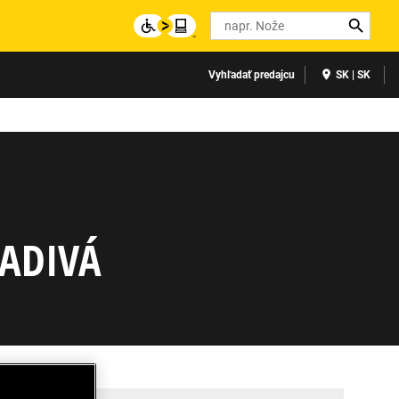
Search
Vyhľadať predajcu
SK | SK
LADIVÁ