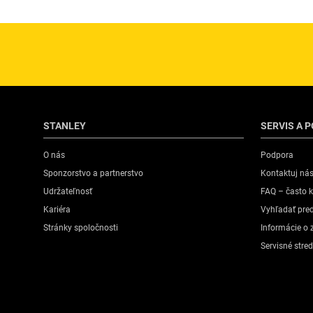
STANLEY
SERVIS A 
O nás
Podpora
Sponzorstvo a partnerstvo
Kontaktuj ná
Udržateľnosť
FAQ – často k
Kariéra
Vyhľadať pre
Stránky spoločnosti
Informácie o 
Servisné stre