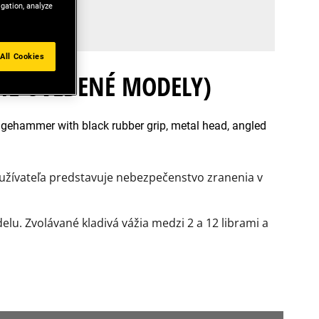
igation, analyze
I
All Cookies
IE UVEDENÉ MODELY)
užívateľa predstavuje nebezpečenstvo zranenia v
lu. Zvolávané kladivá vážia medzi 2 a 12 librami a