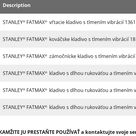
Description
STANLEY
FATMAX
vŕtacie kladivo s tlmením vibrácií 1361 g
®
®
STANLEY
FATMAX
kováčske kladivo s tlmením vibrácií 1814
®
®
STANLEY
FATMAX
zámočnícke kladivo s tlmením vibrácií 1
®
®
STANLEY
FATMAX
kladivo s dlhou rukoväťou a tlmením vib
®
®
STANLEY
FATMAX
kladivo s dlhou rukoväťou a tlmením vib
®
®
STANLEY
FATMAX
kladivo s dlhou rukoväťou a tlmením vib
®
®
OKAMŽITE JU PRESTAŇTE POUŽÍVAŤ a kontaktujte svoje ser