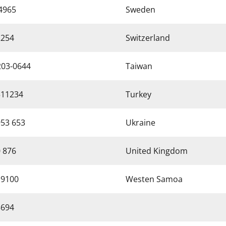
 4965
Sweden
2254
Switzerland
203-0644
Taiwan
511234
Turkey
953 653
Ukraine
0 876
United Kingdom
 9100
Westen Samoa
5694