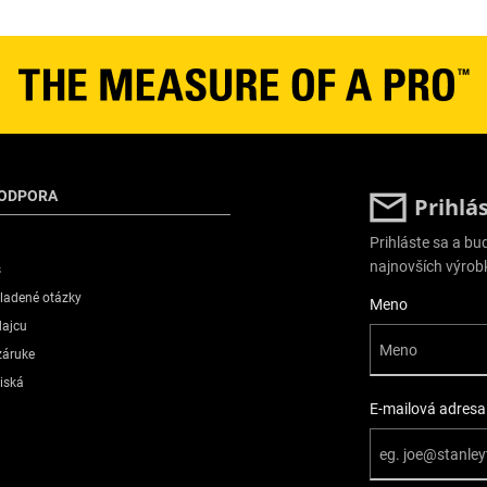
PODPORA
Prihlá
Prihláste sa a b
najnovších výrob
s
ladené otázky
User Details
Meno
dajcu
záruke
diská
E-mailová adresa