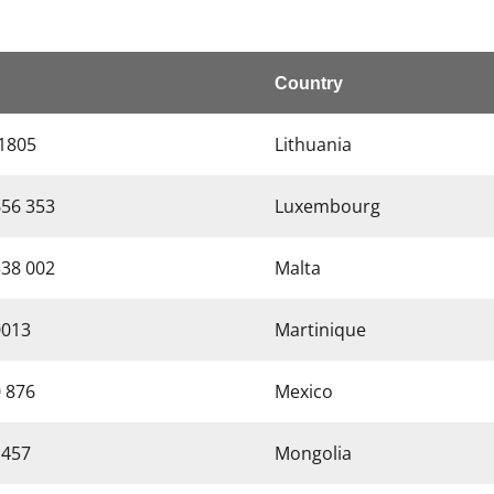
Country
1805
Lithuania
656 353
Luxembourg
338 002
Malta
0013
Martinique
0 876
Mexico
 457
Mongolia