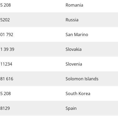
85 208
Romania
 5202
Russia
801 792
San Marino
1 39 39
Slovakia
511234
Slovenia
981 616
Solomon Islands
85 208
South Korea
 8129
Spain