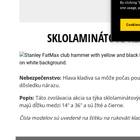
By clicking “
site usage, a
Cookies
SKLOLAMINÁTOVÉ KL
Nebezpečenstvo:
Hlava kladiva sa môže počas pou
dôsledku nárazu.
Popis:
Táto zvolávacia akcia sa týka sklolaminátov
majú dĺžku medzi 14" a 36" a sú žlté a čierne.
Čísla modelov sú uvedené na štítku na rukoväti klad