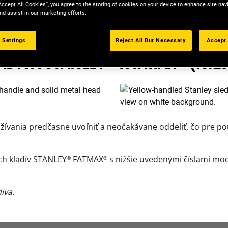
Accept All Cookies”, you agree to the storing of cookies on your device to enhance site nav
OZNÁMENIE O ZVOLÁVACEJ AKCI
nd assist in our marketing efforts.
 Settings
Reject All But Necessary
Accept 
ADIVÁ STANLEY
FATMAX
(NIŽŠ
®
®
žívania predčasne uvoľniť a neočakávane oddeliť, čo pre po
ých kladív STANLEY
FATMAX
s nižšie uvedenými číslami mode
®
®
iva.